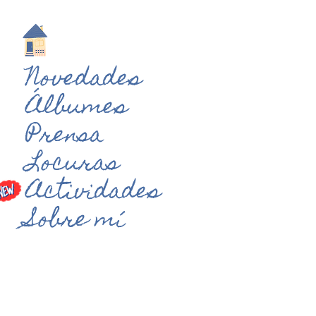
Novedades
Álbumes
Prensa
Locuras
Actividades
Sobre mí