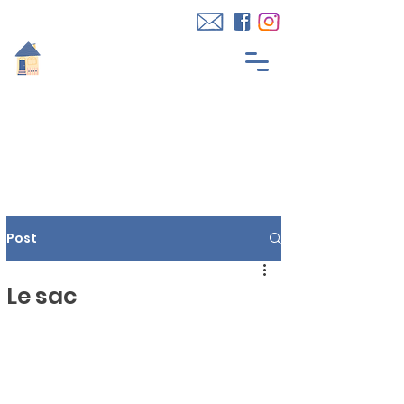
Post
Le sac