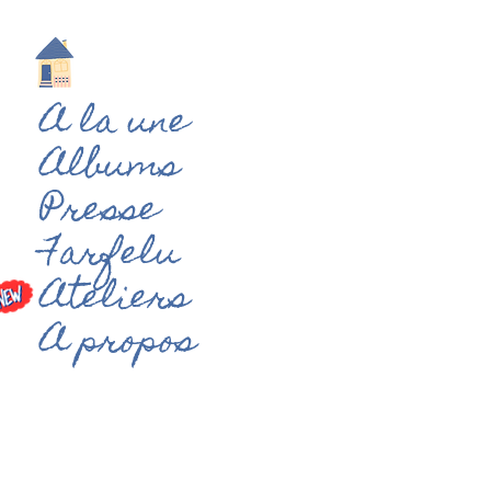
A la une
Albums
Presse
Farfelu
Ateliers
A propos