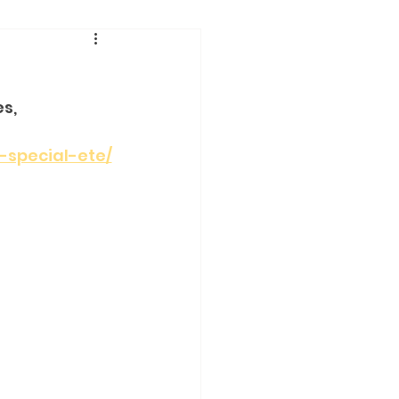
es,
-special-ete/