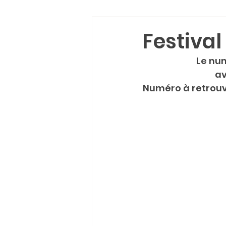
Festival 
Le num
 a
Numéro à retrouver